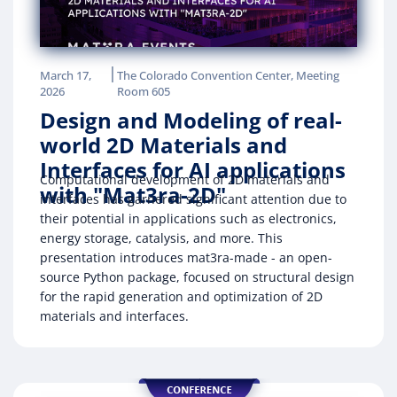
|
March 17,
The Colorado Convention Center, Meeting
2026
Room 605
Design and Modeling of real-
world 2D Materials and
Interfaces for AI applications
Computational development of 2D materials and
with "Mat3ra-2D"
interfaces has garnered significant attention due to
their potential in applications such as electronics,
energy storage, catalysis, and more. This
presentation introduces mat3ra-made - an open-
source Python package, focused on structural design
for the rapid generation and optimization of 2D
materials and interfaces.