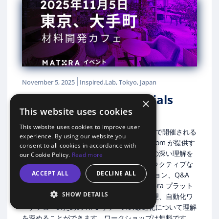
|
November 5, 2025
Inspired.Lab, Tokyo, Japan
材料開発カフェ Materials
×
Development Cafe#5
This website uses cookies
This website uses cookies to improve user
2025 年 11 月 5 日に東京の Inspired Labs で開催される
experience. By using our website you
このワークショップは、参加者に Mat3ra.com が提供す
consent to all cookies in accordance with
る、材料科学研究に特化した機能についての深い理解を
our Cookie Policy.
Read more
提供することを目的としています。インタラクティブな
ACCEPT ALL
DECLINE ALL
セッション、ハンズオン デモンストレーション、Q&A
ディスカッションを通じて、参加者は Mat3ra プラット
SHOW DETAILS
フォーム内での計算モデリング、データ管理、自動化ワ
ークフローのための HPC リソースの最適化について理解
を深めることができます。ワークショップは無料です、