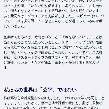
的か、画面スペースを十分に活用していないか、適切なショート
カットを使用していないかを伝えます。多くの人は、これを自分
の「個人的な」スペースに対する侮辱や悪用だと捉えています。
ある元同僚は、グラスドアさえ設置しました。
レビュー
それにつ
いて。これを振り返って、なぜこんなことが起こっているのか考
えていました。
創業者である私は、時間との戦いと「上流を泳いでいる」ことは
当たり前のことだと思っていました。スタートアップに早い段階
から入社する人なら誰でも同じことを理解すべきだと思っていま
したが、どうやらその理由を伝えられなかったようです。この投
稿は、なぜスタートアップの成功にとって、努力すること、高い
効率性、鋭い集中力などが非常に重要なのかを説明する試みで
す。
私たちの世界は「公平」ではない
私は高校を全部完璧なAで終えました。それから大学でも同じこと
をしました。それから、修士と博士課程の時にも、実は、最後の
「B」を今でも覚えています。いつも、先生が理由もなく私の