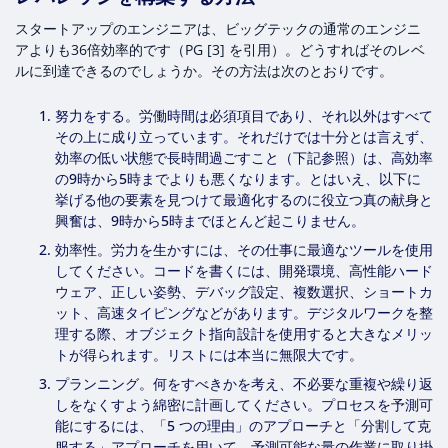
スタートアップのエンジニアは、ビッグテックの通常のエンジニ
アよりも36倍効率的です（PG [3] を引用）。どうすればそのレベ
ルに到達できるのでしょうか。その方法は次のとおりです。
努力をする。労働時間は必須項目であり、それ以外はすべて
その上に成り立っています。それだけでは十分とは言えず、
効率の低い状態で長時間過ごすこと（下記参照）は、高効率
の9時から5時までよりも悪くなります。とはいえ、以下に
挙げる他の要素を見つけて最適化するのに役立つ真の献身と
興奮は、9時から5時までほとんど起こりません。
効率性。労力を生かすには、その仕事に最適なツールを使用
してください。コードを書くには、開発環境、高性能ハード
ウェア、正しい姿勢、デバッグ設定、複数選択、ショートカ
ット、高速タイピングなどがあります。デジタルワークを整
理する際、オブジェクト指向設計を使用すると大きなメリッ
トが得られます。リストには本当に無限大です。
プランニング。何をすべきかを考え、不必要な重複や繰り返
しをなくすよう綿密に計画してください。プロセスを予測可
能にするには、「5 つの理由」のアプローチと「分割して克
服する」アプローチを用いて、予測可能な量の作業に取り掛