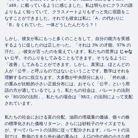
「a$$」に載っているように感じました。私は明らかにクラスの誰
よりもよく知っていて、クラスメートよりもずっと先に宿題をこ
なすことができました。それでも彼女は私に「A」の代わりに
「B」をくれていた。一体どうしたんだろう？！
しかし、彼女が私にもっと多くのことをして、自分の能力を実感
するように促したのは正しかった。「それは 3% の才能、97% の
汗だ。」-彼女が言ったのを覚えています。私たちの世界は
じゃな
い
公平。そのふりをしてみることもできます。そうなるように
「改善」してみることができます。しかし、真実は、ほとんどの
人が「公平」と呼ぶものではないということです。数学はそれを
理解するのに役立ちます。大多数が中央部分にあり、「外れ値」
の重みが比較的小さい正規分布には、おそらく「公平」という用
語の方が適しているでしょう。私たちの社会は、パレートの法則
や「80/20の法則」、私たちの場合は「98/2」の法則によって支配
されています。
私たちの社会における富の分配、油田の埋蔵量の価値、個々の株
の標準化された価格リターン、さらには砂粒子のサイズまでも
が、すべてパレートの法則に従って配分されます。パレートの法
則では、数個の大きな外れ値の重みは、人口の中の他の小さな標