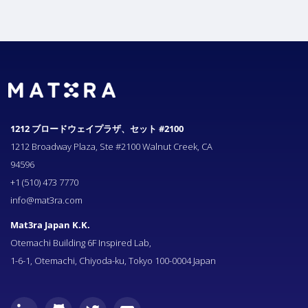
1212 ブロードウェイプラザ、セット #2100
1212 Broadway Plaza, Ste #2100 Walnut Creek, CA
94596
+1 (510) 473 7770
info@mat3ra.com
Mat3ra Japan K.K.
Otemachi Building 6F Inspired Lab,
1-6-1, Otemachi, Chiyoda-ku, Tokyo 100-0004 Japan