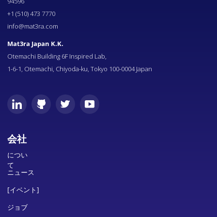
94596
+1 (510) 473 7770
info@mat3ra.com
Mat3ra Japan K.K.
Otemachi Building 6F Inspired Lab,
1-6-1, Otemachi, Chiyoda-ku, Tokyo 100-0004 Japan
会社
につい
て
ニュース
[イベント]
ジョブ