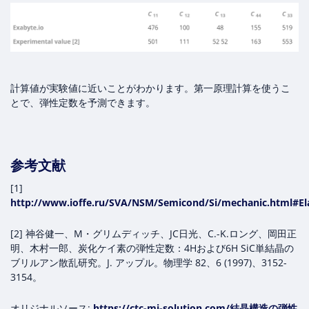
計算値が実験値に近いことがわかります。第一原理計算を使うこ
とで、弾性定数を予測できます。
参考文献
[1]
http://www.ioffe.ru/SVA/NSM/Semicond/Si/mechanic.html#Ela
[2] 神谷健一、M・グリムディッチ、JC日光、C.-K.ロング、岡田正
明、木村一郎、炭化ケイ素の弾性定数：4Hおよび6H SiC単結晶の
ブリルアン散乱研究。J. アップル。物理学 82、6 (1997)、3152-
3154。
オリジナルソース:
https://ctc-mi-solution.com/結晶構造の弾性